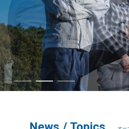
News / Topics.
すべ