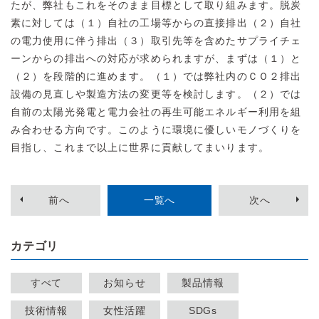
たが、弊社もこれをそのまま目標として取り組みます。脱炭
素に対しては（１）自社の工場等からの直接排出（２）自社
の電力使用に伴う排出（３）取引先等を含めたサプライチェ
ーンからの排出への対応が求められますが、まずは（１）と
（２）を段階的に進めます。（１）では弊社内のＣＯ２排出
設備の見直しや製造方法の変更等を検討します。（２）では
自前の太陽光発電と電力会社の再生可能エネルギー利用を組
み合わせる方向です。このように環境に優しいモノづくりを
目指し、これまで以上に世界に貢献してまいります。
前
へ
一覧へ
次
へ
カテゴリ
すべて
お知らせ
製品情報
技術情報
女性活躍
SDGs