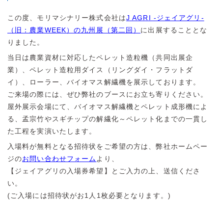
この度、モリマシナリー株式会社は
J AGRI -ジェイアグリ-
（旧：農業WEEK）の九州展（第二回）
に出展することとな
りました。
当日は農業資材に対応したペレット造粒機（共同出展企
業）、ペレット造粒用ダイス（リングダイ・フラットダ
イ）、ローラー、バイオマス解繊機を展示しております。
ご来場の際には、ぜひ弊社のブースにお立ち寄りください。
屋外展示会場にて、バイオマス解繊機とペレット成形機によ
る、孟宗竹やスギチップの解繊化～ペレット化までの一貫し
た工程を実演いたします。
入場料が無料となる招待状をご希望の方は、弊社ホームペー
ジの
お問い合わせフォーム
より、
【ジェイアグリの入場券希望】とご入力の上、送信くださ
い。
(ご入場には招待状がお1人1枚必要となります。)