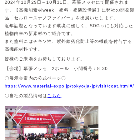
2024年10月29日～10月31日、幕張メッセにて開催されま
す、【高機能素材week 塗料・塗装設備展】に弊社の開発製
品「セルロースナノファイバー」を出展いたします。
近年話題となっています環境に優しく、SDGｓにも対応した
植物由来の新素材のご紹介です。
また塗料にはチキソ性、紫外線劣化防止等の機能を付与する
高機能材料です。
皆様のご来場をお待ちしております。
【会場】幕張メッセ 2ホール 小間番号：8-30
〇展示会案内の公式ページ〇
https://www.material-expo.jp/tokyo/ja-jp/visit/coat.html#/
〇当社の製品情報は
こちら