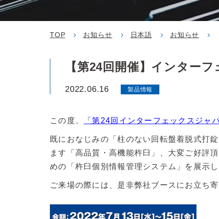
TOP
お知らせ
日本語
お知らせ
【第24回開催】インター
2022.06.16
製品情報
この度、
「第24回インターフェックスジャ
既におなじみの「柱のない回転盤着脱式打錠
ます「高品質・高機能杵臼」、大変ご好評頂
めの「杵臼個別情報管理システム」を展示し
ご来場の際には、是非弊社ブースにお立ち寄