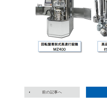
前
の記事
へ