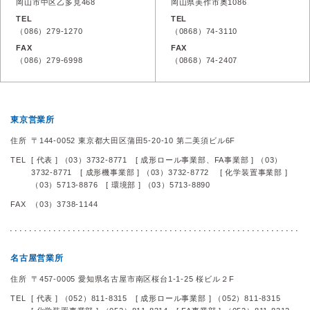
岡山市中区乙多見468
岡山県美作市奥1086
TEL
TEL
（086）279-1270
（0868）74-3110
FAX
FAX
（086）279-6998
（0868）74-2407
東京営業所
住所
〒144-0052 東京都大田区蒲田5-20-10 第二美須ビル6F
TEL
[ 代表 ] （03）3732-8771
[ 成形ロール事業部、FA事業部 ] （03）
3732-8771
[ 成形機事業部 ] （03）3732-8772
[ 化学装置事業部 ]
（03）5713-8876
[ 環境部 ] （03）5713-8890
FAX
（03）3738-1144
名古屋営業所
住所
〒457-0005 愛知県名古屋市南区桜台1-1-25 桜ビル２F
TEL
[ 代表 ] （052）811-8315
[ 成形ロール事業部 ] （052）811-8315